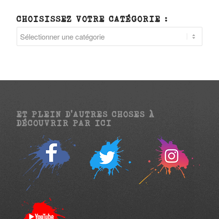
CHOISISSEZ VOTRE CATÉGORIE :
Choisissez
votre
catégorie
:
ET PLEIN D’AUTRES CHOSES À
DÉCOUVRIR PAR ICI