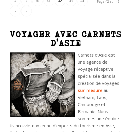
«
‹
40
41
42
43
44
Page 42 sur 45
›
»
VOYAGER AVEC CARNETS
D’ASIE
Carnets d’Asie est
une agence de
voyage réceptive
spécialisée dans la
création de voyages
sur-mesure
au
Vietnam, Laos,
Cambodge et
Birmanie. Nous
sommes une équipe
franco-vietnamienne d’experts du tourisme en Asie,