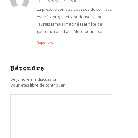
19 mars 2022 à 15 h 28 min
dit
:
La préparation des pousses de bambou
est très longue et laborieuse ! Je ne
l’aurais jamais imaginé ! J’ai hâte de
goûter un bon Lam. Merci beaucoup
Répondre
Répondre
Se joindre à la discussion ?
Vous êtes libre de contribuer !