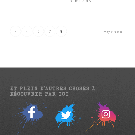
31 mai 2018
«
‹
6
7
8
Page 8 sur 8
ET PLEIN D’AUTRES CHOSES À
DÉCOUVRIR PAR ICI