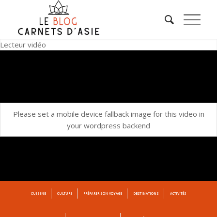
Lecteur vidéo
Please set a mobile device fallback image for this video in
your wordpress backend
CUISINE
CULTURE
PRÉPARER SON VOYAGE
DESTINATIONS
ACTIVITÉS