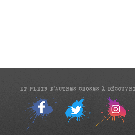
ET PLEIN D’AUTRES CHOSES À DÉCOUVR