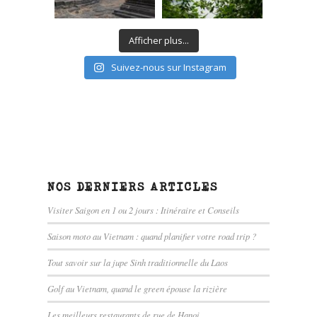
Afficher plus...
Suivez-nous sur Instagram
NOS DERNIERS ARTICLES
Visiter Saigon en 1 ou 2 jours : Itinéraire et Conseils
Saison moto au Vietnam : quand planifier votre road trip ?
Tout savoir sur la jupe Sinh traditionnelle du Laos
Golf au Vietnam, quand le green épouse la rizière
Les meilleurs restaurants de rue de Hanoi