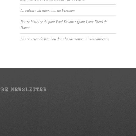
La culture du thuoc lao au Vietnam
Petite histoire du pont Paul Doumer (pont Long Bien) de
Hanoi
Les pousses de bambou dans la gastronomie vietnamienne
TRE NEWSLETTER