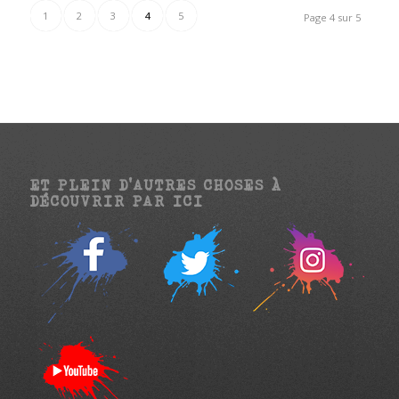
1
2
3
4
5
Page 4 sur 5
ET PLEIN D’AUTRES CHOSES À
DÉCOUVRIR PAR ICI