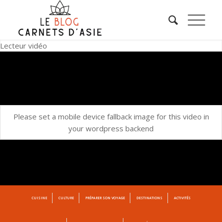
Lecteur vidéo
Please set a mobile device fallback image for this video in
your wordpress backend
CUISINE
CULTURE
PRÉPARER SON VOYAGE
DESTINATIONS
ACTIVITÉS