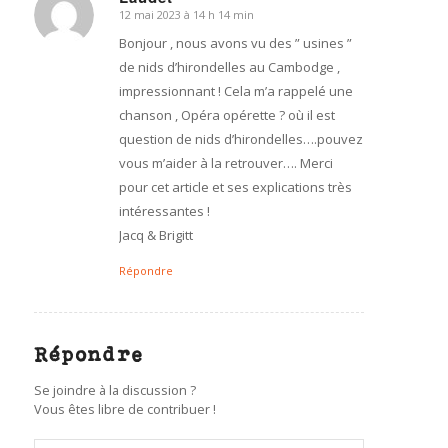
12 mai 2023 à 14 h 14 min
dit
:
Bonjour , nous avons vu des ” usines ”
de nids d’hirondelles au Cambodge ,
impressionnant ! Cela m’a rappelé une
chanson , Opéra opérette ? où il est
question de nids d’hirondelles….pouvez
vous m’aider à la retrouver…. Merci
pour cet article et ses explications très
intéressantes !
Jacq & Brigitt
Répondre
Répondre
Se joindre à la discussion ?
Vous êtes libre de contribuer !