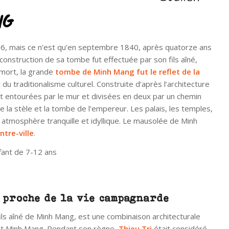
6, mais ce n’est qu’en septembre 1840, après quatorze ans
nstruction de sa tombe fut effectuée par son fils aîné,
 mort, la grande
tombe de Minh Mang fut le reflet de la
du traditionalisme culturel. Construite d’après l’architecture
t entourées par le mur et divisées en deux par un chemin
 de la stèle et la tombe de l’empereur. Les palais, les temples,
e atmosphère tranquille et idyllique. Le mausolée de Minh
tre-ville
.
fant de 7-12 ans
t proche de la vie campagnarde
ils aîné de Minh Mang, est une combinaison architecturale
et Minh Mang. Pendant son règne,
Thieu Tri
était considéré