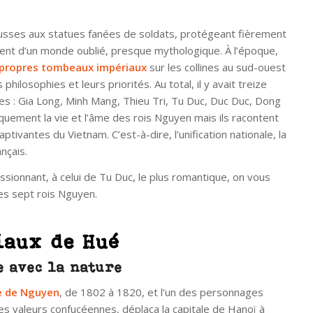
sses aux statues fanées de soldats, protégeant fièrement
ent d’un monde oublié, presque mythologique. À l’époque,
s propres tombeaux impériaux
sur les collines au sud-ouest
philosophies et leurs priorités. Au total, il y avait treize
 : Gia Long, Minh Mang, Thieu Tri, Tu Duc, Duc Duc, Dong
quement la vie et l’âme des rois Nguyen mais ils racontent
ptivantes du Vietnam. C’est-à-dire, l’unification nationale, la
ançais.
sionnant, à celui de Tu Duc, le plus romantique, on vous
es sept rois Nguyen.
iaux de Hué
e avec la nature
ie de Nguyen
, de 1802 à 1820, et l’un des personnages
les valeurs confucéennes, déplaça la capitale de Hanoï à