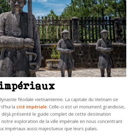
 impériaux
dynastie féodale vietnamienne. La capitale du Vietnam se
rd’hui la
cité impériale
. Celle-ci est un monument grandiose,
 déjà présenté le guide complet de cette destination
notre exploration de la ville impériale en nous concentrant
aux impériaux aussi majestueux que leurs palais.