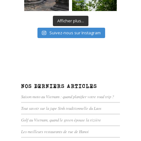
Afficher plus...
Suivez-nous sur Instagram
NOS DERNIERS ARTICLES
Saison moto au Vietnam : quand planifier votre road trip ?
Tout savoir sur la jupe Sinh traditionnelle du Laos
Golf au Vietnam, quand le green épouse la rizière
Les meilleurs restaurants de rue de Hanoi