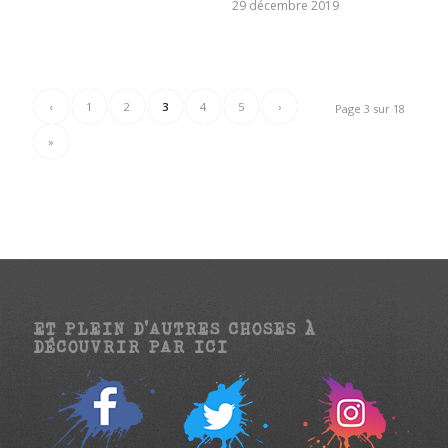
29 décembre 2019
‹
1
2
3
4
5
›
Page 3 sur 18
»
ET PLEIN D’AUTRES CHOSES À
DÉCOUVRIR PAR ICI