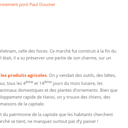
ciennement pont Paul Doumer
etnam, celle des foires. Ce marché fut construit à la fin du
il était, il a su préserver une partie de son charme, sur un
 les produits agricoles
. On y vendait des outils, des bêtes,
ème
ème
ui, tous les 4
et 14
jours du mois lunaire, les
s animaux domestiques et des plantes d’ornements. Bien que
veloppement rapide de Hanoï, on y trouve des chiens, des
 maisons de la capitale.
t du patrimoine de la capitale que les habitants cherchent
arché se tient, ne manquez surtout pas d’y passer !