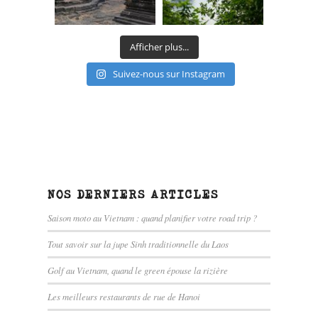
Afficher plus...
Suivez-nous sur Instagram
NOS DERNIERS ARTICLES
Saison moto au Vietnam : quand planifier votre road trip ?
Tout savoir sur la jupe Sinh traditionnelle du Laos
Golf au Vietnam, quand le green épouse la rizière
Les meilleurs restaurants de rue de Hanoi